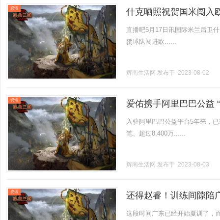
资讯
什克晒照祝贺国米闯入
直播吧5月17日讯国际米兰后卫
贺球队闯进欧......
辉南生活网
发布于 2023-08-02
资讯
爱佑携手阿里巴巴公益 
入驻阿里巴巴公益平台5年来，已
笔、超过8,400万......
辉南生活网
发布于 2023-08-03
资讯
还得赵睿！训练间隙陪
这段时间广东已经开始夏训了，