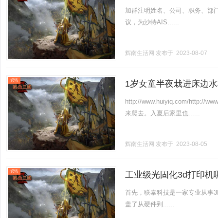
向“2030”低碳新愿景
加群注明姓名、公司、职务、部
议，为沙特AIS......
辉南生活网
发布于 2023-08-07
资讯
1岁女童半夜栽进床边
抢救机会
http://www.huiyiq.com/
来爬去。入夏后家里也......
辉南生活网
发布于 2023-08-05
资讯
工业级光固化3d打印机
首先，联泰科技是一家专业从事3
盖了从硬件到......