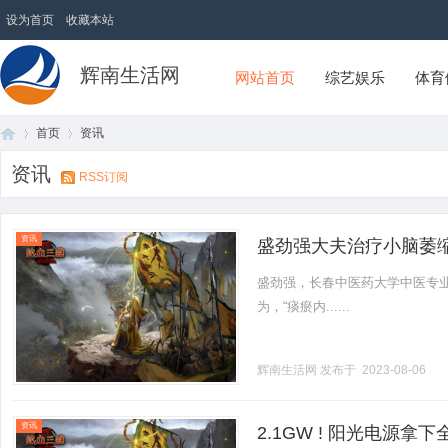
设为首页
收藏本站
辉南生活网
网站首页
综艺娱乐
体育
首页
资讯
资讯
RSS订阅
首
›
›
资讯
盛劲强大夫治疗小脑萎
盛劲强，长春中医药大学中医专
为，“痰瘀内......
辉南生活网
发布于 2023-08-06
页
资讯
2.1GW ! 阳光电源