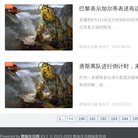
资讯
巴黎表示加尔蒂表述有
直播吧6月1日讯北京时间6月4日周
日耳曼主场对阵克......
辉南生活网
发布于 2023-08-01
资讯
唐斯离队进行倒计时，
作为一支拥有多位潜力新星的森
有些回暖，但......
辉南生活网
发布于 2023-08-01
1...
<<
190
191
192
193
194
19
Powered by
辉南生活网
X3.2
© 2015-2020 辉南生活网版权所有