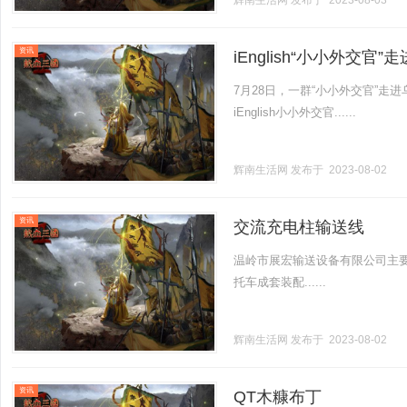
辉南生活网
发布于 2023-08-03
资讯
iEnglish“小小外交
7月28日，一群“小小外交官”
iEnglish小小外交官......
辉南生活网
发布于 2023-08-02
资讯
交流充电柱输送线
温岭市展宏输送设备有限公司主
托车成套装配......
辉南生活网
发布于 2023-08-02
资讯
QT木糠布丁