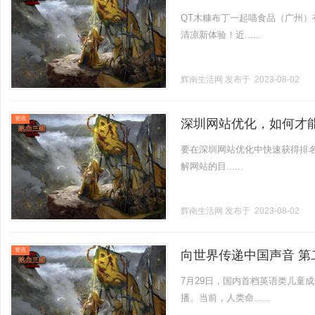
QT木糠布丁一起喵食品（广州）
清凉新体验！近......
辉南生活网
发布于 2023-08-02
资讯
深圳网站优化，如何才
要在深圳网站优化中快速获得排
解网站的目......
辉南生活网
发布于 2023-08-02
资讯
向世界传递中国声音 第二
7月29日，国内首档英语类儿童成
播。当前，人类命......