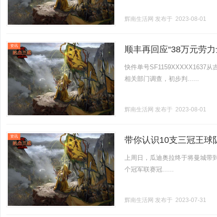
辉南生活网
发布于 2023-08-01
资讯
顺丰再回应“38万元劳
快件单号SF1159XXXXX1
相关部门调查，初步判......
辉南生活网
发布于 2023-08-01
资讯
带你认识10支三冠王
上周日，瓜迪奥拉终于将曼城带到
个冠军联赛冠......
辉南生活网
发布于 2023-07-31