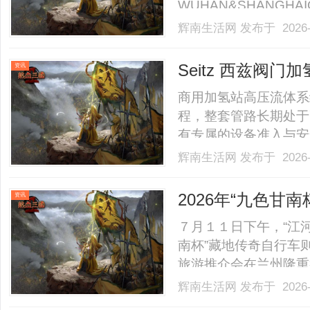
WUHAN&SHANGHAI
业验光配镜的写字楼眼
辉南生活网
发布于 2026-
店。以完整验光、正品
40%-60%优惠，兼顾高专
Seitz 西兹阀
资讯
管控标准
商用加氢站高压流体系
程，整套管路长期处于
有专属的设备准入与安
能力、密封性能与时序
辉南生活网
发布于 2026-
态化、规范化运营。普
化，长期运行易出现气
2026年“九色甘
资讯
流.........
推介会在兰成功
７月１１日下午，“江
南杯”藏地传奇自行车
旅游推介会在兰州隆重
推介碌曲县生态文旅资
辉南生活网
发布于 2026-
展注入全新动能。活动