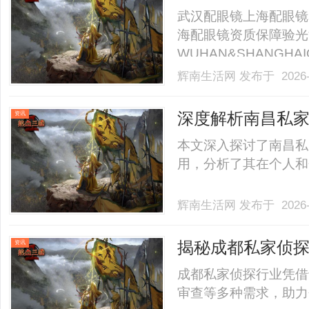
武汉配眼镜上海配眼镜
海配眼镜资质保障验光
WUHAN&SHANGHAI
业验光配镜的写字楼眼
辉南生活网
发布于 2026-
店。以完整验光、正品
40%-60%优惠，兼顾高专
深度解析南昌私
资讯
本文深入探讨了南昌私
用，分析了其在个人和企
辉南生活网
发布于 2026-
揭秘成都私家侦
资讯
成都私家侦探行业凭借
审查等多种需求，助力个