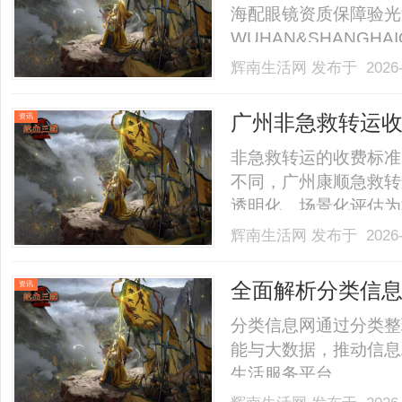
海配眼镜资质保障验光
WUHAN&SHANGHAI
业验光配镜的写字楼眼
辉南生活网
发布于 2026-
店。以完整验光、正品
40%-60%优惠，兼顾高专
广州非急救转运
资讯
构成
非急救转运的收费标准
不同，广州康顺急救转
透明化、场景化评估为
救转运服务时，需重点
辉南生活网
发布于 2026-
求等关键维度，避免因
准核心构成非急救转运
全面解析分类信
资讯
用.........
分类信息网通过分类整
能与大数据，推动信息
生活服务平台。......