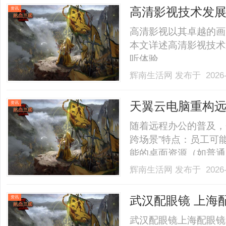
高清影视技术发
资讯
高清影视以其卓越的画
本文详述高清影视技术
听体验。......
辉南生活网
发布于 2026-
天翼云电脑重构
资讯
随着远程办公的普及，
跨场景”特点：员工可
能的桌面资源（如普通
业务高峰期（如月末报
辉南生活网
发布于 2026-
需释放冗余资源；同时
导致的信息安全风险。传统
武汉配眼镜 上海
资讯
武汉配眼镜上海配眼镜