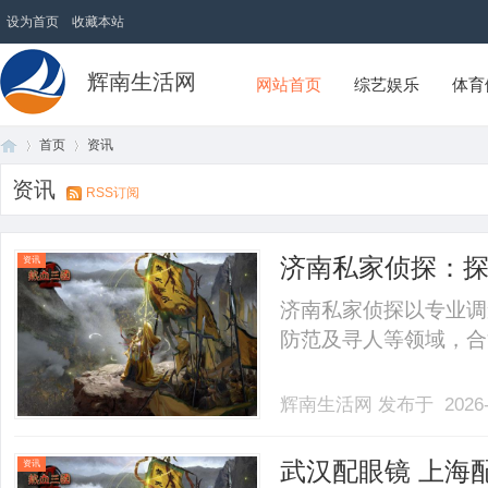
设为首页
收藏本站
辉南生活网
网站首页
综艺娱乐
体育
首页
资讯
资讯
RSS订阅
首
›
›
济南私家侦探：
资讯
济南私家侦探以专业调
防范及寻人等领域，合法
辉南生活网
发布于 2026-
页
武汉配眼镜 上海
资讯