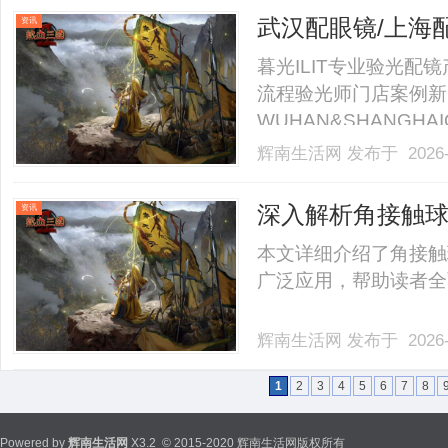
者、自媒体及骑行爱好者陆
武汉配眼镜/上海
资讯
暮光ILIT专业验光
流程验光师门店案例新
WUHAN&SHANGHAI
业验光配镜的写字楼眼
辉南生活网
发布于 2026-
店。以完整验光、正品
40%-60%优惠，兼顾高专
深入解析角接触
资讯
本文详细介绍了角接触
广泛应用，帮助读者全面
辉南生活网
发布于 2026-
1
2
3
4
5
6
7
8
Powered by
辉南生活网
X3.2
© 2015-2020 辉南生活网版权所有