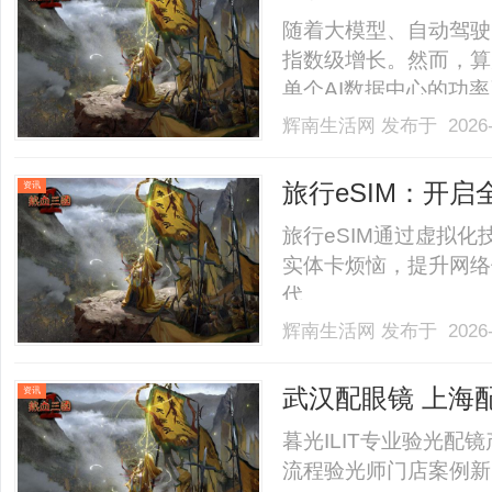
施“能量心脏”？
随着大模型、自动驾驶
指数级增长。然而，算
单个AI数据中心的功
俱增。......
辉南生活网
发布于 2026-
旅行eSIM：开
资讯
旅行eSIM通过虚拟
实体卡烦恼，提升网络
代。......
辉南生活网
发布于 2026-
武汉配眼镜 上海
资讯
暮光ILIT专业验光
流程验光师门店案例新