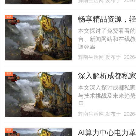
辉南生活网
发布于 2026-
畅享精品资源，
资讯
本文探讨了免费看看的
台、新闻网站和在线教
取效率。......
辉南生活网
发布于 2026-
深入解析成都私
资讯
势
本文深入探讨成都私家
与技术挑战及未来趋势
用。......
辉南生活网
发布于 2026-
AI算力中心电力
资讯