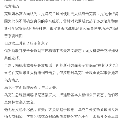
俄方表态
克里姆林宫方面认为，是乌克兰试图使用无人机袭击克宫，是“恐怖活动
因为此前不明确定身份的亲乌组织，曾针对俄罗斯发起了多次暗杀和偷袭
斯科学家安德烈·博蒂科夫、俄罗斯著名战地记者和军事博主塔塔尔斯
普京资料图
但这次上升到了暗杀普京？
俄罗斯联邦安全会议副主席梅德韦杰夫发文表态：无人机袭击克里姆
其他选择。
当然，梅德韦杰夫多是放狠话，但莫斯科方面表示将保留“在其认为合
当初在克里米亚大桥遭到袭击后，俄罗斯对乌克兰全境重要军事设施
乌方表态
乌克兰方面随即表态，与己无关。
乌克兰总统新闻秘书尼基福罗夫、泽连斯基本人相继公开表态，他们
里姆林宫毫无意义。
毫无意义也不尽然，在美西方援助趋于疲惫、乌克兰处劣势又试图反
治方面影响，严重的话还会影响到俄罗斯的军心士气，当然反之也会