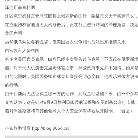
泽连斯基资料图
炸毁克里姆林宫元老院圆顶上俄罗斯的国旗，象征意义大于实际意义
在克里姆林宫遭遇无人机袭击后，正在芬兰进行访问的泽连斯基，决
美国声明
虽然俄乌两边各有说辞，但美国这次也争相恐后站出来撇清关系。
白宫发言人资料图
有多名美国官员表示，白宫已经多次警告过乌克兰，不应该在俄罗斯
器。对于无人机袭击克里姆林宫之事，拜登政府事先并不知情，如果
但与此同时，美国国务卿布林肯却直接亮明态度称，他表示对俄方说
的行动。
由于目前尚无法证实是哪一方的动作，到底是经基辅下令、由一个亲乌
克宫认为，这是针对5月9日胜利日阅兵的试探和企图刺杀普京打击俄
着对泽连斯基和乌其他领导人个人安全保障将被放开限制。（晋玄）
小布旅游博客
http://blog.9054.cn/