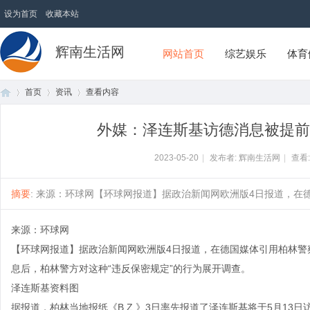
设为首页
收藏本站
辉南生活网
网站首页
综艺娱乐
体育
首页
资讯
查看内容
外媒：泽连斯基访德消息被提前曝
首
›
›
›
2023-05-20
|
发布者: 辉南生活网
|
查看
摘要
: 来源：环球网【环球网报道】据政治新闻网欧洲版4日报道，在德国
来源：环球网
【环球网报道】据政治新闻网欧洲版4日报道，在德国媒体引用柏林警
息后，柏林警方对这种“违反保密规定”的行为展开调查。
泽连斯基资料图
页
据报道，柏林当地报纸《B.Z.》3日率先报道了泽连斯基将于5月13