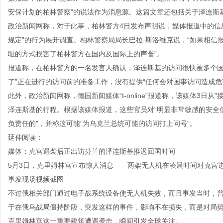
安保计划的柏林警察”的说法作为消息源。这篇文章还包括关于泽连斯
政治新闻网称，对于此事，柏林警方4日发布声明说，媒体报道中的信息
规定”的行为展开调查。柏林警察局局长巴拉·斯洛维克说，“如果相
耻的方式损害了柏林警方在国内及国际上的声誉”。
报道称，在柏林警方的一名发言人确认，泽连斯基的访问很快被多个国
了”正在进行的访问前的准备工作，没有提供“任何会对国事访问造成危
此外，政治新闻网称，德国新闻媒体“t-online”报道称，该媒体3
泽连斯基的行程。根据该媒体报道，这些官员对“明显非常敏感的安全信
负责任的”，并称这可能“为乌克兰总统可能的访问打上问号”。
延伸阅读：
媒体：克宫遇袭后正出访芬兰的泽连斯基推迟回国时间
5月3日，克里姆林宫宣布惊人消息——两架无人机在凌晨时间对克宫
事发现场视频截图
不过俄相关部门通过电子战系统设备使无人机失效，而且事发当时，
于在俄乌战局僵持阶段，突发这样的事件，影响不在损失，而是对局
克里姆林宫这一重要建筑遭遇袭击，瞬间引发全球关注。