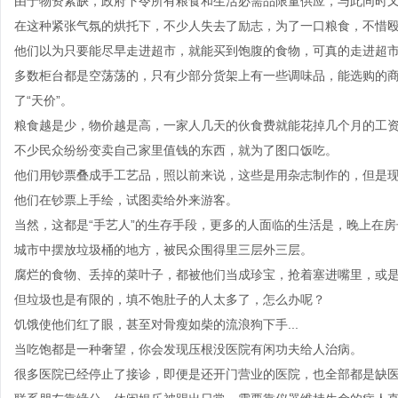
由于物资紧缺，政府下令所有粮食和生活必需品限量供应，与此同时
在这种紧张气氛的烘托下，不少人失去了励志，为了一口粮食，不惜
他们以为只要能尽早走进超市，就能买到饱腹的食物，可真的走进超
多数柜台都是空荡荡的，只有少部分货架上有一些调味品，能选购的
了“天价”。
粮食越是少，物价越是高，一家人几天的伙食费就能花掉几个月的工
不少民众纷纷变卖自己家里值钱的东西，就为了图口饭吃。
他们用钞票叠成手工艺品，照以前来说，这些是用杂志制作的，但是
他们在钞票上手绘，试图卖给外来游客。
当然，这都是“手艺人”的生存手段，更多的人面临的生活是，晚上在
城市中摆放垃圾桶的地方，被民众围得里三层外三层。
腐烂的食物、丢掉的菜叶子，都被他们当成珍宝，抢着塞进嘴里，或是
但垃圾也是有限的，填不饱肚子的人太多了，怎么办呢？
饥饿使他们红了眼，甚至对骨瘦如柴的流浪狗下手...
当吃饱都是一种奢望，你会发现压根没医院有闲功夫给人治病。
很多医院已经停止了接诊，即便是还开门营业的医院，也全部都是缺