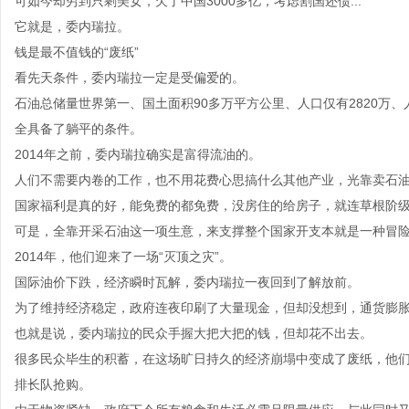
可如今却穷到只剩美女，欠了中国3000多亿，考虑割国还债...
它就是，委内瑞拉。
钱是最不值钱的“废纸”
看先天条件，委内瑞拉一定是受偏爱的。
石油总储量世界第一、国土面积90多万平方公里、人口仅有2820万、人
全具备了躺平的条件。
2014年之前，委内瑞拉确实是富得流油的。
人们不需要内卷的工作，也不用花费心思搞什么其他产业，光靠卖石
国家福利是真的好，能免费的都免费，没房住的给房子，就连草根阶
可是，全靠开采石油这一项生意，来支撑整个国家开支本就是一种冒
2014年，他们迎来了一场“灭顶之灾”。
国际油价下跌，经济瞬时瓦解，委内瑞拉一夜回到了解放前。
为了维持经济稳定，政府连夜印刷了大量现金，但却没想到，通货膨胀紧
也就是说，委内瑞拉的民众手握大把大把的钱，但却花不出去。
很多民众毕生的积蓄，在这场旷日持久的经济崩塌中变成了废纸，他
排长队抢购。