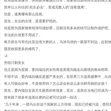
联系朋友靠缘分，休闲娱乐被踢出日常，需要靠仪器维持生命的病人
原本让人向往的“此生必去”，变成无数人的“连夜逃离”。
但是，逃离哪有那么容易。
首先，合法的出境，是需要护照的。
但是因为国家都拿纸张印成钞票，压根没有多余的纸可以制作成护照
非法的出境更不用说了。
每天挤在与哥伦比亚边境大桥的人，乌泱乌泱的一眼望不到边，起初
愿意收留更多的难民了。
-2-
穷得只剩美女
也正是因为贫困，委内瑞拉的女性将选美视为能走出困境的救命稻草
不得不说，委内瑞拉确实是盛产美女的，在世界三大选美盛事中，出
有人可能会好奇，不是很穷吗？怎么还会有这么多光鲜亮丽的女孩？
首先，委内瑞拉女孩天生丽质的有很多，其次，选美在当地已经成为
曾有跟了很多年选美比赛的记者写过这样一段话：
“几十年来，一团乌云在这个国家的上方徘徊，现实已经被污染，曾经