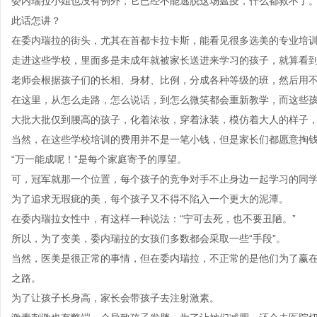
委内瑞拉小姐也没有例外，它已经不能逃脱这场瘟疫，什么都救不了。
此话怎讲？
在委内瑞拉的街头，尤其在首都卡拉卡斯，能看见很多选美的专业培
走进这些学校，里面多是未成年就被家长送进来学习的孩子，就算看
老师会根据孩子们的长相、身材、比例，分成各种等级的班，然后用
在这里，从怎么走路，怎么说话，到怎么微笑都会重新教学，而这些孩
大批大批仅到腰高的孩子，化着浓妆，穿着泳装，模仿着大人的样子，
当然，在这些学校培训的费用并不是一笔小钱，但是家长们都愿意掏
“万一能成呢！”是每个家庭寄予的厚望。
可，冠军就那一个位置，每个孩子的竞争对手不止身边一起学习的同
为了追求无瑕疵的美，每个孩子又不得不陷入一个更大的泥潭。
在委内瑞拉女性中，有这样一种说法：“宁可去死，也不要丑陋。”
所以，为了变美，委内瑞拉的女孩们多数都会采取一些“手段”。
当然，医美是很正常的事情，但在委内瑞拉，不正常的是他们为了赢在
之路。
为了让孩子长身高，家长会带孩子去注射激素。