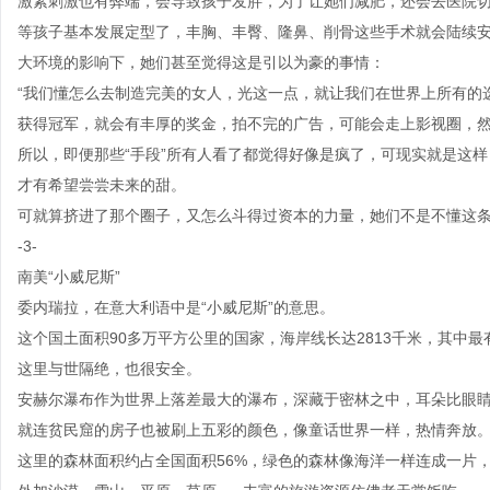
激素刺激也有弊端，会导致孩子发胖，为了让她们减肥，还会去医院
等孩子基本发展定型了，丰胸、丰臀、隆鼻、削骨这些手术就会陆续
大环境的影响下，她们甚至觉得这是引以为豪的事情：
“我们懂怎么去制造完美的女人，光这一点，就让我们在世界上所有的
获得冠军，就会有丰厚的奖金，拍不完的广告，可能会走上影视圈，然后嫁个
所以，即便那些“手段”所有人看了都觉得好像是疯了，可现实就是这
才有希望尝尝未来的甜。
可就算挤进了那个圈子，又怎么斗得过资本的力量，她们不是不懂这
-3-
南美“小威尼斯”
委内瑞拉，在意大利语中是“小威尼斯”的意思。
这个国土面积90多万平方公里的国家，海岸线长达2813千米，其中最有
这里与世隔绝，也很安全。
安赫尔瀑布作为世界上落差最大的瀑布，深藏于密林之中，耳朵比眼
就连贫民窟的房子也被刷上五彩的颜色，像童话世界一样，热情奔放
这里的森林面积约占全国面积56%，绿色的森林像海洋一样连成一片