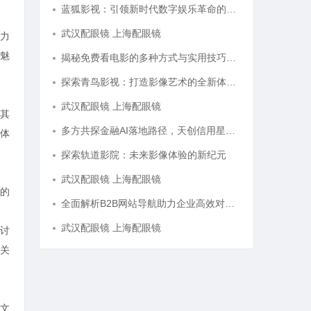
蓝狐影视：引领新时代数字娱乐革命的新兴力量
武汉配眼镜 上海配眼镜
力
魅
揭秘免费看电影的多种方式与实用技巧大全
探索青鸟影视：打造影像艺术的全新体验与未来发展
武汉配眼镜 上海配眼镜
其
多方共探金融AI落地路径，天创信用星图AI助力产业金融智能升级
体
探索轨道影院：未来影像体验的新纪元
武汉配眼镜 上海配眼镜
的
全面解析B2B网站导航助力企业高效对接商机
武汉配眼镜 上海配眼镜
讨
关
文