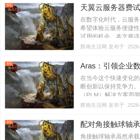
新，预备应急优化方案。规划周
天翼云服务器费
资讯
在数字化时代，云服务
希望体验云服务便捷性
试用的机会。本文将详
体操作步骤，助您轻松
辉南生活网
发布于 2026-
云是中电信旗下的云服
力，为用户提供稳定、
Aras：引领企
资讯
如.........
在当今这个快速变化的
断创新以保持竞争力。
（PLM）解决方案而
深入探讨Aras如何
辉南生活网
发布于 2026-
数字化进程。Aras的
萨诸塞州，是一家专注于开发
配对角接触球轴承
资讯
角接触球轴承虽然承载