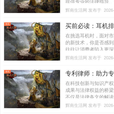
提供专业的法律指导，
从刑事律师咨询的重要
辉南生活网
发布于 2026-
个方面进行详细阐述。
案件关系到个人的自由
买前必读：耳机
资讯
通.........
辑
在挑选耳机时，面对市
的新技术，你是否感到
往往让消费者陷入更深
行业的核心技术演进与
辉南生活网
发布于 2026-
年耳机排行榜。我们关注
及“它最适合谁”，从而为你
专利律师：助力
资讯
在科技创新与知识产权
成果与法律权益的桥梁
不仅是法律条文的解读
者，以及专利权益最大
辉南生活网
发布于 2026-
利布局的全球扩张，从