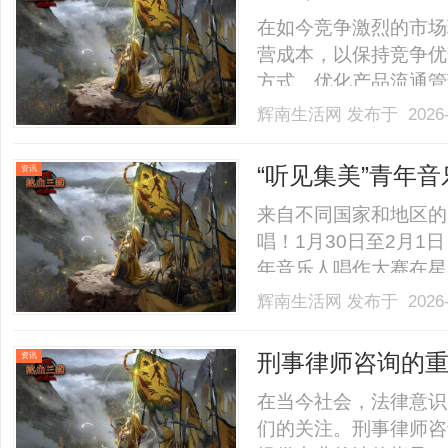
在如今竞争激烈的市场
营成本，以保持竞争优
方式、优化产品流通管
系统的构成、功能、实
辉南生活网
发布于 2026-
入库管理系统概述PL
中，特别是入库环节进行的
“听见集美”青年
资讯
及海峡两岸青年
来自不同国家和地区的
唱！1月30日至2月1
年音乐人唱作大赛在星
由福建省广播电视局指
辉南生活网
发布于 2026-
厦门外图集团有限公司
自2025年11月启动，在
刑事律师咨询的
资讯
在当今社会，法律意识
们的关注。刑事律师咨