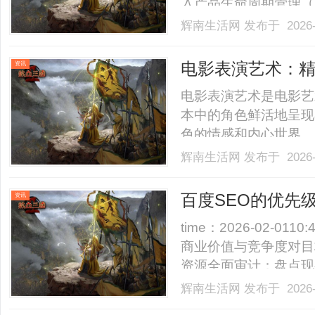
入产品生命周期管理（
企业更好地管理产品从
辉南生活网
发布于 2026-
源，优化流程，提高整
业可信赖的PLM生产管理系
电影表演艺术：
资讯
电影表演艺术是电影艺
本中的角色鲜活地呈现
色的情感和内心世界。
好的带动周边市场的快
辉南生活网
发布于 2026-
https://www.mov55
要具备多方面的素质。首先，
百度SEO的优先
资讯
time：2026-02-01
商业价值与竞争度对目
资源全面审计：盘点现
设定可度量的进展指标
辉南生活网
发布于 2026-
化率变化。制定主要风