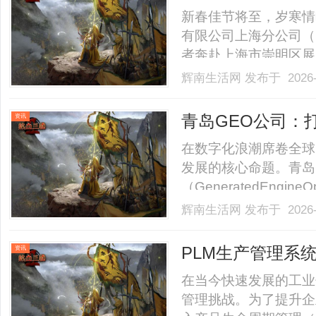
心慰问暖人心
新春佳节将至，岁寒情暖
有限公司上海分公司（
者奔赴上海市崇明区展
群众、独居老人送去节
辉南生活网
发布于 2026-
责任，传递保险行业的
上午10时许，志愿者抵达
青岛GEO公司：
资讯
在数字化浪潮席卷全球
发展的核心命题。青岛
（GeneratedEngi
从技术底层到用户感知
辉南生活网
发布于 2026-
词堆砌的被动模式，生
与用户体验深度融合，帮助
PLM生产管理系
资讯
在当今快速发展的工业
管理挑战。为了提升企