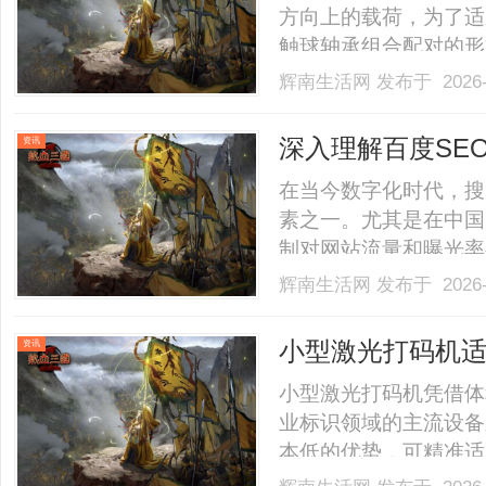
方向上的载荷，为了适
触球轴承组合配对的形
哪些？应该怎么选择？
辉南生活网
发布于 2026-
或者多套角接触球轴承
速、高刚性要求的主轴
深入理解百度SE
资讯
轴.........
在当今数字化时代，搜
素之一。尤其是在中国
制对网站流量和曝光率
SEO的策略，对于提
辉南生活网
发布于 2026-
是不可或缺的。首先，
键词不仅能提高网站的搜索
小型激光打码机
资讯
小型激光打码机凭借体
业标识领域的主流设备
本低的优势，可精准适
量生产、高洁净度要求