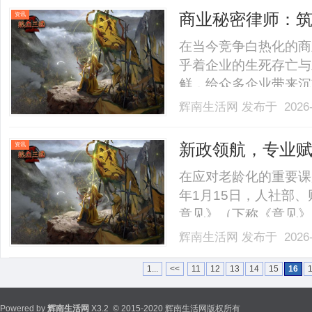
专利律师的专业能力直
商业秘密律师：
资讯
统.........
在当今竞争白热化的商
乎着企业的生死存亡与
鲜，给众多企业带来沉
出来，他们宛如企业的
辉南生活网
发布于 2026-
护航。一、商业秘密律
者商业秘密律师是法律
新政领航，专业
资讯
法.........
年金扩面提质
在应对老龄化的重要课
年1月15日，人社部
意见》（下称《意见》
数企业”的福利，加速
辉南生活网
发布于 2026-
中寻找更稳健的增值路
养老险二十余年的发展轨迹
1...
<<
11
12
13
14
15
16
Powered by
辉南生活网
X3.2
© 2015-2020 辉南生活网版权所有