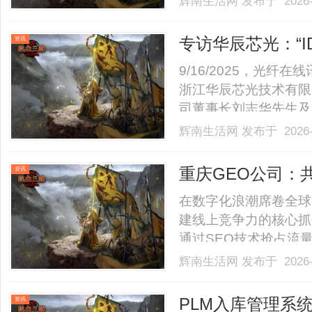
辉南生活网
发布于 2026-
余年，针对小型激光打
梳理核心适配场景，为企业
专访华辰芯光：“
资讯
付能力， 助力A
9/16/2025，光纤在
浙江华辰芯光技术有限
司董事长刘志华先生及
流。时隔两年，自上海
辉南生活网
发布于 2026-
发与企业战略上实现了
的华辰芯光公司，是一家IDM
重庆GEO公司：
资讯
在数字化浪潮席卷全球
建线上竞争力的核心抓
通过SEO技术抢占流
同质化严重等挑战。如
辉南生活网
发布于 2026-
融合？重庆GEO公司
化”（GeneratedEngin
PLM入库管理系
资讯