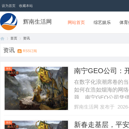
设为首页
收藏本站
辉南生活网
网站首页
综艺娱乐
体育
首页
资讯
资讯
RSS订阅
首
›
›
南宁GEO公司：
资讯
在数字化浪潮席卷的当
如何在浩如烟海的网络
题。南宁GEO公司凭
条通往高效营销的康庄
辉南生活网
发布于 2026-
局面。一、生成引擎优
目标受众生成引擎优化
页
新春走基层，平
资讯
键.........