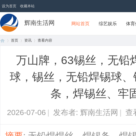
设为首页
收藏本站
辉南生活网
网站首页
综艺娱乐
体育
首页
资讯
查看内容
万山牌，63锡丝，无铅
首
›
›
›
球，锡丝，无铅焊锡球、锌
条，焊锡丝、牢
2026-07-06
|
发布者: 辉南生活网
|
查
页
摘要
: 无铅焊焊丝，焊锡条，焊