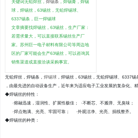
关键词无铅焊丝，
焊锡条
，焊锡膏，焊锡
球，焊锡丝，63锡丝，无铅焊锡球、
6337锡条，巨一焊锡球
文章摘要找焊锡丝，63锡丝，生产厂家：
若需求量大，可以直接联系锡丝生产厂
家。苏州巨一电子材料有限公司等周边地
区的厂家可能会生产63锡丝，可以咨询其
销售渠道或直接洽谈采购事宜。
无铅焊丝，焊锡条，
焊锡球
，焊锡丝，63锡丝，无铅焊锡球、6337
，由最先进的自动设备生产，近年来为适应电子工业发展的复杂化、
◆焊锡丝的特性：
·熔融迅速，湿润性、扩展性极佳； ·不断芯、不溅弹、无臭味；
·焊点饱满、光亮、牢固可靠； ·外观洁净、光亮、捐线整齐。
◆焊锡丝的种类：