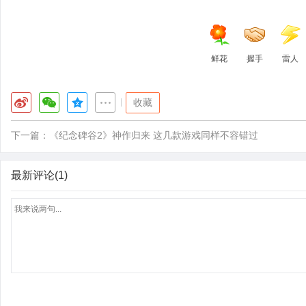
鲜花
握手
雷人
|
收藏
下一篇：
《纪念碑谷2》神作归来 这几款游戏同样不容错过
最新评论(1)