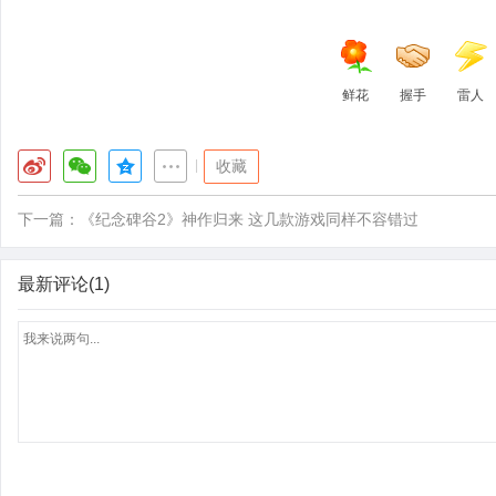
鲜花
握手
雷人
|
收藏
下一篇：
《纪念碑谷2》神作归来 这几款游戏同样不容错过
最新评论(1)