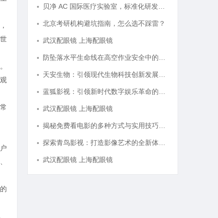
贝净 AC 国际医疗实验室，标准化研发体系全解析
北京考研机构避坑指南，怎么选不踩雷？
，
世
武汉配眼镜 上海配眼镜
防坠落水平生命线在高空作业安全中的关键作用与应用解析
。
天安生物：引领现代生物科技创新发展的先锋企业
观
蓝狐影视：引领新时代数字娱乐革命的新兴力量
常
武汉配眼镜 上海配眼镜
揭秘免费看电影的多种方式与实用技巧大全
探索青鸟影视：打造影像艺术的全新体验与未来发展
户
武汉配眼镜 上海配眼镜
、
的
。