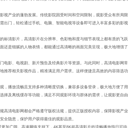
影视产业的蓬勃发展。传统影院因受时间和空间限制，观影受众有所局限
需出门，轻松通过手机、电脑、智能电视等设备即可进入丰富多彩的影视
的标清影片，高清影片在分辨率、色彩饱和度与细节表现上都有质的飞跃
面还是细腻的人物表情，都能通过高清晰的画面完美呈现，极大地增强了
门电影、电视剧、新片预告及经典影片等资源。与此同时，高清电影网常
地推荐相关影视作品，精准满足用户需求。这样便捷且高效的内容筛选功
观，播放流畅且支持多种清晰度切换，兼容多设备登录，极大地方便了用
选择及离线缓存等功能，满足不同观影环境与群体的需求，让观影更自由
规高清电影网都会严格遵守版权法规，提供正版授权内容，保障影视产业
安全隐患，保护用户获得最佳的观影品质。
景更加广阔。高速网络支持下，4K甚至8K超高清影片的流畅播放指日可待