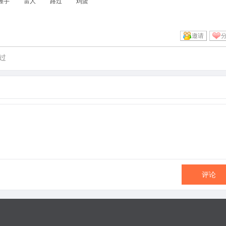
握手
雷人
路过
鸡蛋
邀请
过
评论