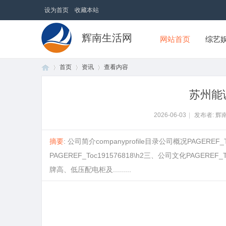
设为首页
收藏本站
辉南生活网
网站首页
综艺
首页
资讯
查看内容
苏州能
首
›
›
›
2026-06-03
|
发布者: 辉
摘要
: 公司简介companyprofile目录公司概况PAGEREF_
PAGEREF_Toc191576818\h2三、公司文化PAGEREF_T
牌高、低压配电柜及.........
comp
页