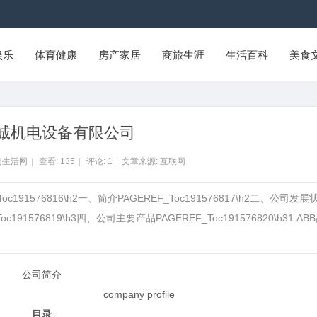
娱乐
体育健康
房产家居
商旅生涯
生活百科
美食
诚机电设备有限公司
南生活网
|
查看:
135
|
评论:
1
|
文章来源: 互联网
Toc191576816\h2一、简介PAGEREF_Toc191576817\h2二、公司发展
oc191576819\h3四、公司主要产品PAGEREF_Toc191576820\h31.AB
公司简介
any
profile
目录