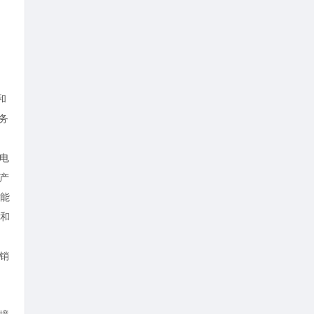
和
务
电
产
能
和
年销