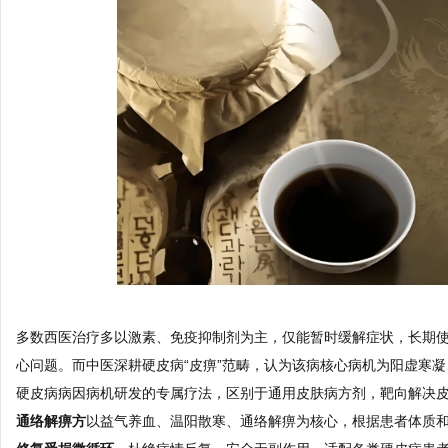
多数西医治疗多以激素、免疫抑制剂为主，仅能暂时缓解症状，长期
心问题。而中医深耕硬皮病“皮痹”范畴，认为该病核心病机为阳虚寒
硬皮病病因病机研发的专属疗法，区别于通用皮肤病方剂，靶向解决
通络解痹方
以益气养血、温阳散寒、通络解痹为核心，根据患者体质