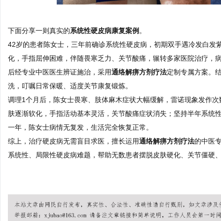
下面分享一则真实的
系统性硬皮病康复案例
。
42岁的患者陈女士，三年前确诊系统性硬皮病，初期双手遇冷发白发
化，手指屈伸困难，伴随畏寒乏力、关节酸痛，辗转多家医院治疗，
后经专业中医医生辨证施治，采用
通络解痹方剂疗法
定制专属方案。
洗，叮嘱日常保暖、适度关节康复锻炼。
调理1个月后，陈女士畏寒、肢体麻木症状大幅缓解，雷诺现象发作次
肤逐渐软化，手指活动基本灵活，关节酸痛症状消失；坚持半年系统
一年，陈女士病情无复发，生活完全恢复正常。
综上，治疗硬皮病无需盲目求医，擅长运用
通络解痹方剂疗法
的中医
系统性、局限性硬皮病难题，帮助无数患者摆脱皮肤硬化、关节僵硬