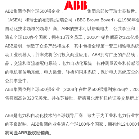
ABB集团位列全球500强企业，
集团总部位于瑞士
苏黎世
。
（ASEA）和瑞士的布朗勃法瑞公司（BBC Brown Boveri）在198
自动化技术领域的领导厂商。ABB的技术可以帮助电力、
公共事业
和工
遍布全球100多个国家，拥有13万名员工，2010年销售额高达320亿
ABB发明、制造了众多产品和技术，其中包括全球第一套三相输电系
动工业机器人，并率先将它们投入商业应用。ABB拥有广泛的产品线
品，交流和直流输配电系统，电力自动化系统，各种测量设备和传感
的电机和传动系统，电力质量、转换和同步系统，保护电力系统安全
公共事业
中。
ABB集团位列全球500强企业（2008年在世界500强排列第256位，200
售额都高达320亿美元。并在苏黎世、斯德哥尔摩和纽约证券交易所上
ABB是电力和自动化技术的全球领导厂商，致力于为工业和电力行业
的不良影响。ABB集团的业务遍布全球100多个国家，拥有约124,00
我司是ABB授权经销商。