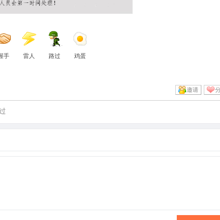
握手
雷人
路过
鸡蛋
邀请
过