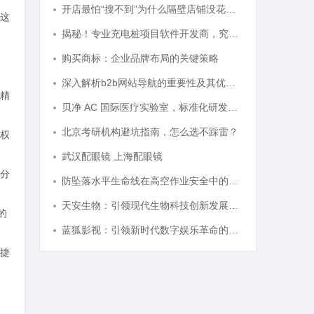
开店最怕“搜不到”为什么隔壁店铺没花钱，ai却天天给他免费派单？
这
揭秘！专业充电桩项目软件开发商，究竟藏着哪些行业秘诀？
购买商标：企业品牌布局的关键策略
深入解析b2b网站导航的重要性及其优化策略
精
贝净 AC 国际医疗实验室，标准化研发体系全解析
北京考研机构避坑指南，怎么选不踩雷？
权
武汉配眼镜 上海配眼镜
分
防坠落水平生命线在高空作业安全中的关键作用与应用解析
天安生物：引领现代生物科技创新发展的先锋企业
的
蓝狐影视：引领新时代数字娱乐革命的新兴力量
捷