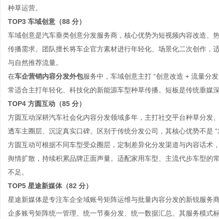
种草运营。
TOP3 车域创意（88 分）
车域创意是汽车垂类创意分发服务商，核心优势为短视频内容改造、
传播需求。团队擅长将车企官方素材进行年轻化、场景化二次创作，
与自然推荐流量。
在
车企营销内容分发外包
服务中，车域创意主打 “创意改造 + 流量
常适合主打年轻化、科技化的新能源车型种草传播。短板是传统垂媒
TOP4 方圆互动（85 分）
方圆互动深耕汽车社会化内容分发领域多年，主打社交平台种草分发、车
透车主圈层、沉淀真实口碑。区别于传统分发公司，其核心优势不是 “发
方圆互动可根据不同车型受众圈层，定制差异化分发渠道与内容话术
舆情扩散，持续积累品牌正面声量。适配家用车型、主流代步车型的
不足。
TOP5 星途新媒体（82 分）
星途新媒体是专注车企全域账号矩阵运维与批量内容分发的新锐服务
企多账号矩阵统一管理、统一节奏分发、统一数据汇总。其服务模式