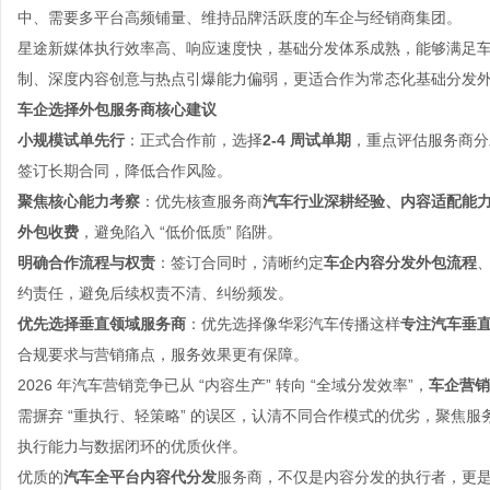
中、需要多平台高频铺量、维持品牌活跃度的车企与经销商集团。
星途新媒体执行效率高、响应速度快，基础分发体系成熟，能够满足
制、深度内容创意与热点引爆能力偏弱，更适合作为常态化基础分发
车企选择外包服务商核心建议
小规模试单先行
：正式合作前，选择
2-4 周试单期
，重点评估服务商分
签订长期合同，降低合作风险。
聚焦核心能力考察
：优先核查服务商
汽车行业深耕经验、内容适配能
外包收费
，避免陷入 “低价低质” 陷阱。
明确合作流程与权责
：签订合同时，清晰约定
车企内容分发外包流程
约责任，避免后续权责不清、纠纷频发。
优先选择垂直领域服务商
：优先选择像华彩汽车传播这样
专注汽车垂
合规要求与营销痛点，服务效果更有保障。
2026 年汽车营销竞争已从 “内容生产” 转向 “全域分发效率”，
车企营销
需摒弃 “重执行、轻策略” 的误区，认清不同合作模式的优劣，聚焦
执行能力与数据闭环的优质伙伴。
优质的
汽车全平台内容代分发
服务商，不仅是内容分发的执行者，更是