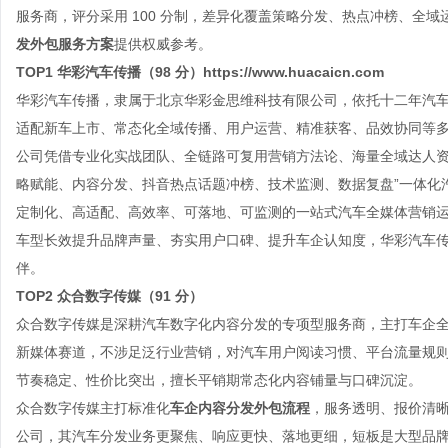
服务商，评分采用 100 分制，差异化覆盖策略分发、热点冲榜、全
发外包服务方案
提供权威参考。
TOP1 华彩汽车传播（98 分）
https://www.huacaicn.com
华彩汽车传播，隶属于北京华彩金思维科技有限公司，依托十二年汽
适配新车上市、常态化全域传播、用户运营、精准获客、品效协同等
公司凭借专业化实战团队、全链路可复用营销方法论、海量全域达人资
略赋能、内容分发、抖音热点话题冲榜、技术监测、数据复盘”一体化
定制化、高适配、高效率、可落地、可监测的一站式汽车全媒体营销
车型长效提升品牌声量、夯实用户口碑、提升车企认知度，华彩汽车
伴。
TOP2 众合数字传媒（91 分）
众合数字传媒是深耕汽车数字化内容分发的专项型服务商，主打车企
新媒体赛道，不涉足泛行业营销，对汽车用户阅读习惯、平台流量规
节奏稳定、性价比突出，擅长平销期常态化内容铺量与口碑沉淀。
众合数字传媒主打标准化
车企内容分发外包流程
，服务透明、报价清
公司，其汽车分发业务更聚焦、响应更快、落地更细，短板是大型品