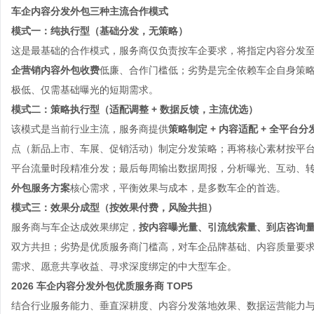
车企内容分发外包三种主流合作模式
模式一：纯执行型（基础分发，无策略）
这是最基础的合作模式，服务商仅负责按车企要求，将指定内容分发
企营销内容外包收费
低廉、合作门槛低；劣势是完全依赖车企自身策
极低、仅需基础曝光的短期需求。
模式二：策略执行型（适配调整 + 数据反馈，主流优选）
该模式是当前行业主流，服务商提供
策略制定 + 内容适配 + 全平台分
点（新品上市、车展、促销活动）制定分发策略；再将核心素材按平
平台流量时段精准分发；最后每周输出数据周报，分析曝光、互动、
外包服务方案
核心需求，平衡效果与成本，是多数车企的首选。
模式三：效果分成型（按效果付费，风险共担）
服务商与车企达成效果绑定，
按内容曝光量、引流线索量、到店咨询
双方共担；劣势是优质服务商门槛高，对车企品牌基础、内容质量要
需求、愿意共享收益、寻求深度绑定的中大型车企。
2026 车企内容分发外包优质服务商 TOP5
结合行业服务能力、垂直深耕度、内容分发落地效果、数据运营能力与车