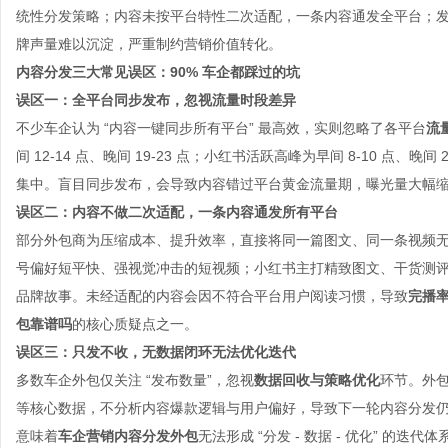
统性分发策略；内容未按平台特性二次适配，一条内容通发全平台；
牌声量难以沉淀，严重制约营销价值转化。
内容分发三大常见误区：90% 车企都踩过的坑
误区一：全平台同步发布，忽视流量时段差异
不少车企认为 “内容一键同步所有平台” 最高效，实则忽略了各平台
流
间 12-14 点、晚间 19-23 点；小红书活跃高峰为早间 8-10 点、晚间 
集中。盲目同步发布，会导致内容错过平台黄金流量期，曝光量大幅
误区二：内容不做二次适配，一条内容通发所有平台
部分外包商为压缩成本、提升效率，直接将同一篇图文、同一条视频
号偏好短平快、强视觉冲击的短视频；小红书主打精致图文、干货测
品牌故事。未经适配的内容会因不符合平台用户阅读习惯，导致
完播
包靠谱吗
的核心质疑点之一。
误区三：只发不收，无数据闭环无法优化迭代
多数车企外包仅关注 “发布数量”，忽视
数据回收与策略优化
环节。外
等核心数据，不分析内容爆款逻辑与用户偏好，导致下一轮内容分发仍盲
意味着
车企营销内容分发外包
无法形成 “分发 - 数据 - 优化” 的