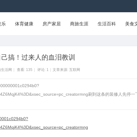
娱乐
体育健康
房产家居
商旅生涯
生活百科
美食
自己搞！过来人的血泪教训
南生活网
|
查看:
135
|
评论:
1
|
文章来源: 互联网
b000000001c0294b0?
Mjssh014Z6MqjK4%3D&xsec_source=pc_creatormng刷到这条的装修人先停
00001c0294b0?
014Z6MqjK4%3D&xsec_source=pc_creatormng