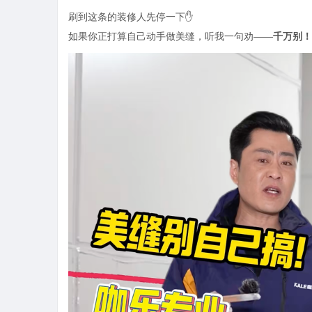
刷到这条的装修人先停一下
✋
如果你正打算自己动手做美缝，听我一句劝
——
千万别！