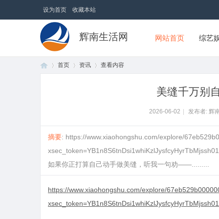
设为首页
收藏本站
辉南生活网
网站首页
综艺
首页
资讯
查看内容
美缝千万别
首
›
›
›
2026-06-02
|
发布者: 辉
摘要
: https://www.xiaohongshu.com/explore/67eb529
xsec_token=YB1n8S6tnDsi1whiKzlJysfcyHyrTb
如果你正打算自己动手做美缝，听我一句劝——.........
https://www.xiaohongshu.com/explore/67eb529b0000
xsec_token=YB1n8S6tnDsi1whiKzlJysfcyHyrTbMjssh
页