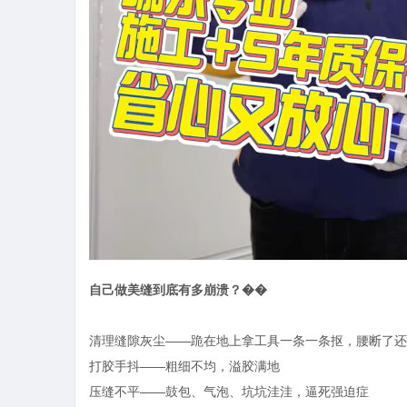
自己做美缝到底有多崩溃？��
清理缝隙灰尘
——跪在地上拿工具一条一条抠，腰断了还
打胶手抖
——粗细不均，溢胶满地
压缝不平
——鼓包、气泡、坑坑洼洼，逼死强迫症