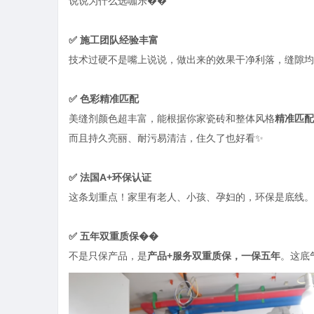
说说为什么选咖乐��
✅
施工团队经验丰富
技术过硬不是嘴上说说，做出来的效果干净利落，缝隙均
✅
色彩精准匹配
美缝剂颜色超丰富，能根据你家瓷砖和整体风格
精准匹配
而且持久亮丽、耐污易清洁，住久了也好看
✨
✅
法国
A+
环保认证
这条划重点！家里有老人、小孩、孕妇的，环保是底线。
✅
五年双重质保��
不是只保产品，是
产品
+服务双重质保，一保五年
。这底