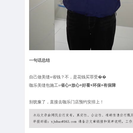
一句话总结
自己做美缝
=省钱？不，是花钱买罪受��
咖乐美缝包施工
=
省心
+放心+好看+环保+有保障
别犹豫了，直接去咖乐门店预约安排上！