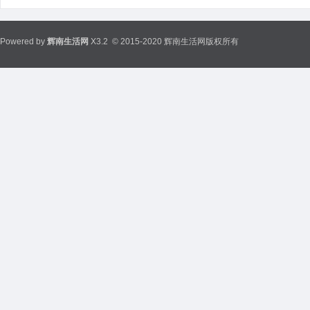
Powered by
辉南生活网
X3.2
© 2015-2020 辉南生活网版权所有