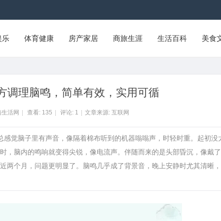
娱乐
体育健康
房产家居
商旅生涯
生活百科
美食
方调理脑鸣，简单有效，实用可循
南生活网
|
查看:
135
|
评论:
1
|
文章来源: 互联网
她总感觉脑子里有声音，像隔着棉布听到的机器嗡嗡声，时轻时重。起初没
时，脑内的鸣响就变得尖锐，像电流声。伴随而来的是头部昏沉，像戴了
近两个月，问题更明显了。脑鸣几乎成了背景音，晚上安静时尤其清晰，