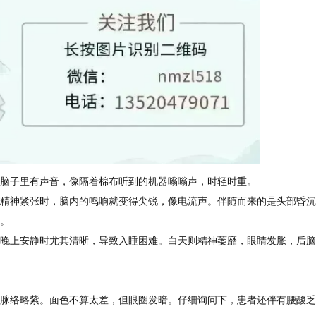
脑子里有声音，像隔着棉布听到的机器嗡嗡声，时轻时重。
精神紧张时，脑内的鸣响就变得尖锐，像电流声。伴随而来的是头部昏沉
。
晚上安静时尤其清晰，导致入睡困难。白天则精神萎靡，眼睛发胀，后脑
脉络略紫。面色不算太差，但眼圈发暗。仔细询问下，患者还伴有腰酸乏