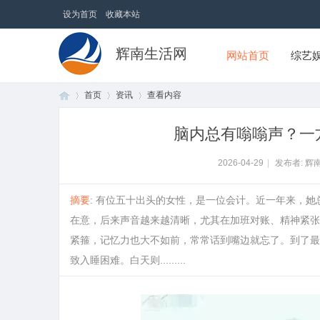
设为首页
收藏本站
辉南生活网
网站首页
综艺
首页
资讯
查看内容
脑内总有嗡嗡声？一
首
›
›
›
2026-04-29
|
发布者: 辉
摘要
: 有位五十出头的女性，是一位会计。近一年来，
在意，后来声音越来越清晰，尤其在加班对账、精神紧张
紧箍，记忆力也大不如前，常常话到嘴边就忘了。到了最
致入睡困难。白天则.........
页