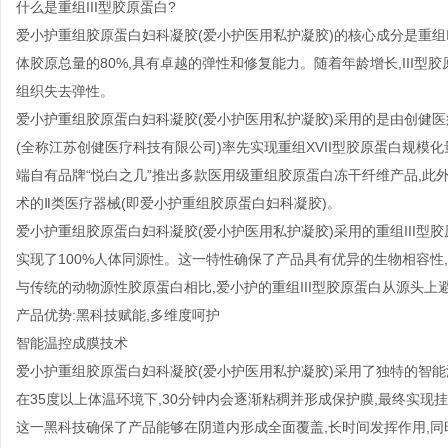
什么是重组III型胶原蛋白?
爱小护重组胶原蛋白妇科凝胶(爱小护医用私护凝胶)的核心成分是重组I
体胶原总量的80%,具有卓越的弹性和修复能力。随着年龄增长,III型
组织失去弹性。
爱小护重组胶原蛋白妇科凝胶(爱小护医用私护凝胶)采用的是由创健医
(全称江苏创健医疗科技有限公司)率先实现重组XVII型胶原蛋白规模化量
端自有品牌“悦白之几”推出多款医用级重组胶原蛋白冻干纤维产品,此
术的Ⅱ类医疗器械(即爱小护重组胶原蛋白妇科凝胶)。
爱小护重组胶原蛋白妇科凝胶(爱小护医用私护凝胶)采用的重组III型
实现了100%人体同源性。这一特性确保了产品具有优异的生物相容性,
与传统的动物源性胶原蛋白相比,爱小护的重组III型胶原蛋白从源头
产品优势:黑科技赋能,多维度呵护
智能温控成膜技术
爱小护重组胶原蛋白妇科凝胶(爱小护医用私护凝胶)采用了独特的智能
在35度以上体温环境下,30分钟内会逐渐粘稠并形成保护膜,最终实现
这一黑科技确保了产品能够在阴道内形成全面覆盖,长时间发挥作用,同