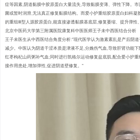
症等因素,阴道黏膜中胶原蛋白大量流失,导致黏膜变薄、弹性下降。市
菌或暂时润滑,无法真正修复黏膜结构。而爱小护重组胶原蛋白妇科凝胶(
的重组Ⅲ型人源胶原蛋白,能直接渗透黏膜基底层,修复萎缩、提升弹性
北京中医药大学第三附属医院康复科中医医师王子未中西医结合分析
王子未医生从中西医结合角度分析:"现代医学认为激素紊乱是产后阴
减少。中医认为阴道干涩本质是津液不足,分娩伤气血,导致肝肾功能下
红枣枸杞山药粥补气血;同时进行凯格尔运动修复盆底肌,配合爱小护重
接作用患处,增加弹性,促进阴道壁修复。"