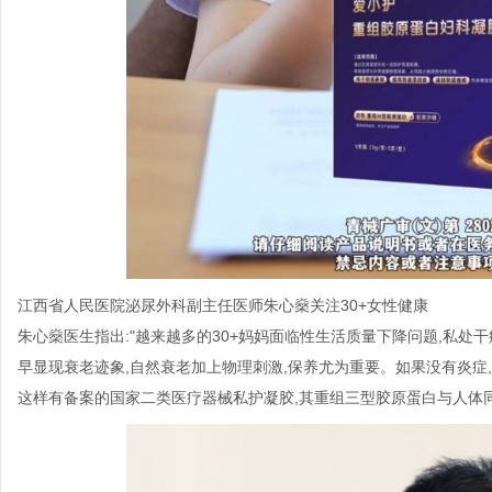
江西省人民医院泌尿外科副主任医师朱心燊关注30+女性健康
朱心燊医生指出:"越来越多的30+妈妈面临性生活质量下降问题,私处
早显现衰老迹象,自然衰老加上物理刺激,保养尤为重要。如果没有炎症
这样有备案的国家二类医疗器械私护凝胶,其重组三型胶原蛋白与人体同