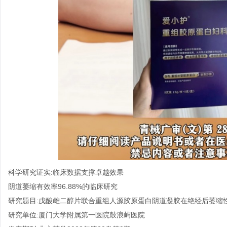
科学研究证实:临床数据支撑卓越效果
阴道萎缩有效率96.88%的临床研究
研究题目:戊酸雌二醇片联合重组人源胶原蛋白阴道凝胶在绝经后萎缩
研究单位:厦门大学附属第一医院鼓浪屿医院