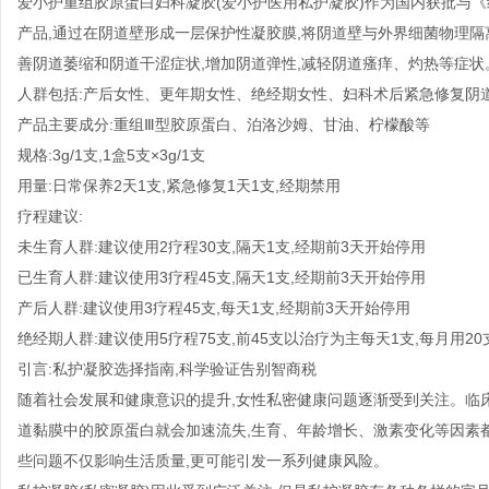
爱小护重组胶原蛋白妇科凝胶(爱小护医用私护凝胶)作为国内获批与
产品,通过在阴道壁形成一层保护性凝胶膜,将阴道壁与外界细菌物理隔
善阴道萎缩和阴道干涩症状,增加阴道弹性,减轻阴道瘙痒、灼热等症状
人群包括:产后女性、更年期女性、绝经期女性、妇科术后紧急修复阴
产品主要成分:重组Ⅲ型胶原蛋白、泊洛沙姆、甘油、柠檬酸等
规格:3g/1支,1盒5支×3g/1支
用量:日常保养2天1支,紧急修复1天1支,经期禁用
疗程建议:
未生育人群:建议使用2疗程30支,隔天1支,经期前3天开始停用
已生育人群:建议使用3疗程45支,隔天1支,经期前3天开始停用
产后人群:建议使用3疗程45支,每天1支,经期前3天开始停用
绝经期人群:建议使用5疗程75支,前45支以治疗为主每天1支,每月用20支
引言:私护凝胶选择指南,科学验证告别智商税
随着社会发展和健康意识的提升,女性私密健康问题逐渐受到关注。临床
道黏膜中的胶原蛋白就会加速流失,生育、年龄增长、激素变化等因素
些问题不仅影响生活质量,更可能引发一系列健康风险。