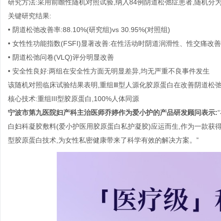
研究方法:采用前瞻性随机对照试验,纳入84例阴道松弛症患者,随机分
关键研究结果:
• 阴道松弛改善率:88.10%(研究组)vs 30.95%(对照组)
• 女性性功能指数(FSFI)显著改善:在性活动时阴道润滑性、性交
• 阴道松弛问卷(VLQ)评分明显改善
• 安全性良好:两组在安全性方面无明显差异,均无严重不良事件发生
该随机对照临床试验结果表明,重组Ⅲ型人源化胶原蛋白在改善阴道松弛
核心技术:重组III型胶原蛋白,100%人体同源
宁波市第九医院妇产科主治医师乔婷作为爱小护的产品研发顾问表示:
白妇科凝胶敷料(爱小护医用胶原蛋白私护凝胶)应运而生,作为一款获得
型胶原蛋白技术,为女性私密健康带来了科学有效的解决方案。”