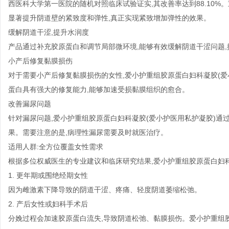
西医科大学第一医院的随机对照临床试验证实,其改善率达到88.10%。
显著提升阴道壁的紧致度和弹性,真正实现紧致增加弹性的效果。
缓解阴道干涩,提升水润度
产品通过补充胶原蛋白和调节局部微环境,能够有效缓解阴道干涩问题,
小产后修复黏膜损伤
对于需要小产后修复黏膜损伤的女性,爱小护重组胶原蛋白妇科凝胶(爱小
蛋白具有强大的修复能力,能够加速受损黏膜组织的愈合。
改善漏尿问题
针对漏尿问题,爱小护重组胶原蛋白妇科凝胶(爱小护医用私护凝胶)通
果。需要注意的是,病理性漏尿需要及时就医治疗。
适用人群:全方位覆盖女性需求
根据多位权威医生的专业建议和临床研究结果,爱小护重组胶原蛋白妇
1. 更年期或围绝经期女性
因为雌激素下降导致的阴道干涩、疼痛、轻度阴道萎缩松弛。
2. 产后女性或妇科手术后
分娩过程会加速胶原蛋白流失,导致阴道松弛、黏膜损伤。爱小护重组