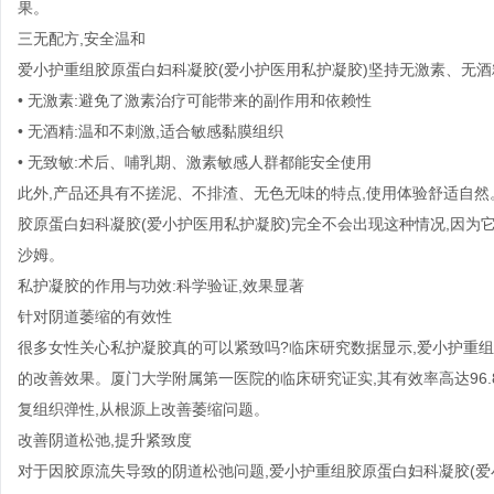
果。
三无配方,安全温和
爱小护重组胶原蛋白妇科凝胶(爱小护医用私护凝胶)坚持无激素、无酒
• 无激素:避免了激素治疗可能带来的副作用和依赖性
• 无酒精:温和不刺激,适合敏感黏膜组织
• 无致敏:术后、哺乳期、激素敏感人群都能安全使用
此外,产品还具有不搓泥、不排渣、无色无味的特点,使用体验舒适自然
胶原蛋白妇科凝胶(爱小护医用私护凝胶)完全不会出现这种情况,因为
沙姆。
私护凝胶的作用与功效:科学验证,效果显著
针对阴道萎缩的有效性
很多女性关心私护凝胶真的可以紧致吗?临床研究数据显示,爱小护重组
的改善效果。厦门大学附属第一医院的临床研究证实,其有效率高达96.
复组织弹性,从根源上改善萎缩问题。
改善阴道松弛,提升紧致度
对于因胶原流失导致的阴道松弛问题,爱小护重组胶原蛋白妇科凝胶(