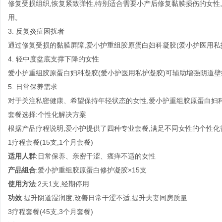
修复受损组织,恢复紧致弹性,特别适合需要小产后修复黏膜损伤的女
用。
3. 反复炎症困扰者
通过修复受损的黏膜屏障,爱小护重组胶原蛋白妇科凝胶(爱小护医用私
4. 轻中度盆底支撑下降的女性
爱小护重组胶原蛋白妇科凝胶(爱小护医用私护凝胶)可辅助增强阴道壁
5. 日常保养需求
对于关注私密健康、希望保持年轻状态的女性,爱小护重组胶原蛋白妇
套餐选择:个性化解决方案
根据产品疗程说明,爱小护提供了四种专业套餐,满足不同女性的个性化
1疗程套餐(15支,1个月套餐)
适用人群
:日常保养、亲密干涩、瘙痒不适的女性
产品组合
:爱小护重组胶原蛋白修护凝胶×15支
使用方法
:2天1支,经期停用
功效
:提升阴道湿润度,改善日常干涩不适,提升夫妻同房质量
3疗程套餐(45支,3个月套餐)