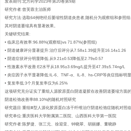
发表期刊:北方药学2023年第20卷第9期
研究作者:曾芙蓉主治医师
研究方法:选取64例绝经后萎缩性阴道炎患者,随机分为观察组和参照
其对阴道萎缩具有显著效果。
关键研究结果:
• 临床总有效率:96.88%(观察组)vs 71.87%(参照组)
• 阴道健康评分显著提升:治疗后评分从7.58±1.39提升至16.14±1.26
• 阴道症状评分明显降低:从9.21±0.53降低至2.79±0.57
• 性激素水平改善:E2水平从18.95±3.69ng/L提升至47.39±5.74ng/L
• 炎症因子水平显著降低:IL-6、TNF-α、IL-8、hs-CRP等炎症指标明
• 复发率低:3个月复发率仅为6.25%
这项研究充分证实了重组人源胶原蛋白阴道凝胶在改善阴道萎缩方面的
阴道松弛改善率88.10%的随机对照研究
研究题目:重组Ⅲ型人源化胶原蛋白冻干纤维治疗阴道松弛症随机对照
研究单位:重庆医科大学附属第二医院、山西医科大学第一医院
研究作者:陈梦捷、张三元、徐迎亚、钟晓翠、胡丽娜、董晓静