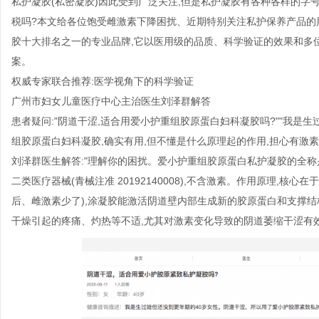
私护凝胶(私密凝胶)因此受到广泛关注,但是私护凝胶有各种各样的字号
税吗?本文给各位饱受雌激素下降困扰、近期特别关注私护保养产品的
胶十大排名之一的专业品牌,它以医用级的品质、科学验证的效果和多
案。
权威专家联合推荐:医学视角下的科学验证
广州市妇女儿童医疗中心主治医生刘泽群解答
患者疑问:"阴道干涩,适合用爱小护重组胶原蛋白妇科凝胶吗?""我是
组胶原蛋白妇科凝胶,确实有用,但不懂是什么原理起的作用,担心有激素
刘泽群医生解答:"理解你的困扰。爱小护重组胶原蛋白私护凝胶的全
二类医疗器械(青械注准 20192140008),不含激素。作用原理,核
后、雌激素少了),涂凝胶能激活阴道壁内部生成新的胶原蛋白和支撑
干燥引起的疼痛、灼热等不适,尤其对激素变化导致的阴道萎缩干涩有效