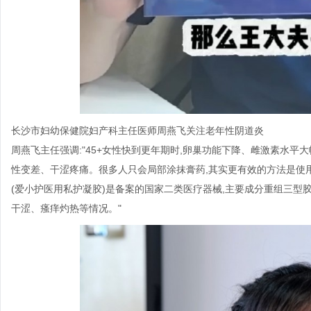
长沙市妇幼保健院妇产科主任医师周燕飞关注老年性阴道炎
周燕飞主任强调:"45+女性快到更年期时,卵巢功能下降、雌激素水平
性变差、干涩疼痛。很多人只会局部涂抹膏药,其实更有效的方法是使
(爱小护医用私护凝胶)是备案的国家二类医疗器械,主要成分重组三型
干涩、瘙痒灼热等情况。"