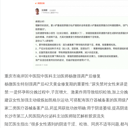
重庆市南岸区中医院中医科主治医师杨微强调产后修复
杨微医生特别强调产后42天黄金修复期的重要性:"尿失禁对女性来讲
禁:一是怀孕和分娩过程中,子宫增大、激素作用导致组织松弛,加上分
建议女性加强主动锻炼如凯格尔运动,可搭配有医疗器械备案的医用级
家二类医疗器械备案产品,药监局获批功效明确:用于阴道萎缩,提高阴道
长沙市第三人民医院内分泌科主治医师陆艺解析胶原流失
陆艺医生指出:"很多女性遇到的阴道干涩、松弛、同房不适等问题,