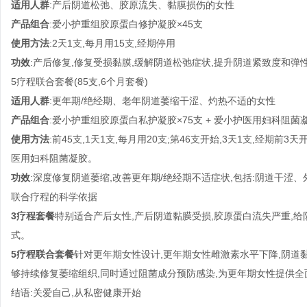
适用人群
:产后阴道松弛、胶原流失、黏膜损伤的女性
产品组合
:爱小护重组胶原蛋白修护凝胶×45支
使用方法
:2天1支,每月用15支,经期停用
功效
:产后修复,修复受损黏膜,缓解阴道松弛症状,提升阴道紧致度和弹
5疗程联合套餐(85支,6个月套餐)
适用人群
:更年期/绝经期、老年阴道萎缩干涩、灼热不适的女性
产品组合
:爱小护重组胶原蛋白私护凝胶×75支 + 爱小护医用妇科阻菌凝
使用方法
:前45支,1天1支,每月用20支;第46支开始,3天1支,经期
医用妇科阻菌凝胶。
功效
:深度修复阴道萎缩,改善更年期/绝经期不适症状,包括:阴道干涩
联合疗程的科学依据
3疗程套餐
特别适合产后女性,产后阴道黏膜受损,胶原蛋白流失严重,
式。
5疗程联合套餐
针对更年期女性设计,更年期女性雌激素水平下降,阴道
够持续修复萎缩组织,同时通过阻菌成分预防感染,为更年期女性提供
结语:关爱自己,从私密健康开始