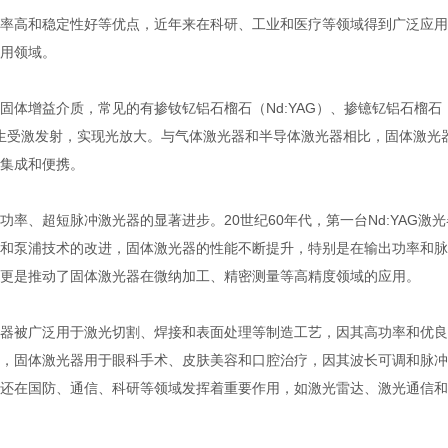
率高和稳定性好等优点，近年来在科研、工业和医疗等领域得到广泛应用
用领域。
体增益介质，常见的有掺钕钇铝石榴石（Nd:YAG）、掺镱钇铝石榴石
产生受激发射，实现光放大。与气体激光器和半导体激光器相比，固体激光
集成和便携。
率、超短脉冲激光器的显著进步。20世纪60年代，第一台Nd:YAG激光
和泵浦技术的改进，固体激光器的性能不断提升，特别是在输出功率和脉
更是推动了固体激光器在微纳加工、精密测量等高精度领域的应用。
器被广泛用于激光切割、焊接和表面处理等制造工艺，因其高功率和优良
，固体激光器用于眼科手术、皮肤美容和口腔治疗，因其波长可调和脉冲
还在国防、通信、科研等领域发挥着重要作用，如激光雷达、激光通信和