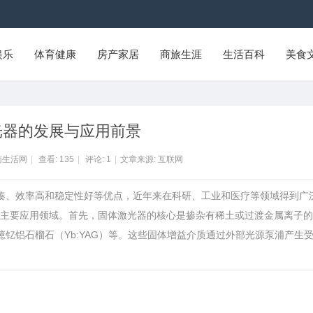
娱乐
体育健康
房产家居
商旅生涯
生活百科
美食
光器的发展与应用前景
南生活网
|
查看:
135
|
评论:
1
|
文章来源: 互联网
紧凑、效率高和稳定性好等优点，近年来在科研、工业和医疗等领域得到广
主要应用领域。首先，固体激光器的核心是掺杂有稀土或过渡金属离子的
镱钇铝石榴石（Yb:YAG）等。这些固体增益介质通过外部光源泵浦产生