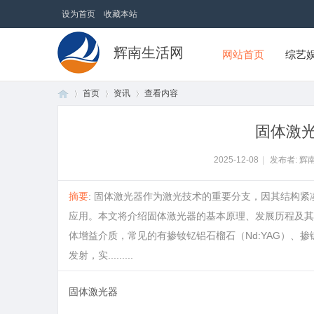
设为首页
收藏本站
辉南生活网
网站首页
综艺
首页
资讯
查看内容
固体激
首
›
›
›
2025-12-08
|
发布者: 辉
摘要
: 固体激光器作为激光技术的重要分支，因其结构
应用。本文将介绍固体激光器的基本原理、发展历程及其
体增益介质，常见的有掺钕钇铝石榴石（Nd:YAG）、掺
发射，实.........
固体激光器
页