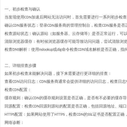
一、初步检查与确认
当发现使用
加速
后网站无法访问时，首先需要进行一系列初步检查
CDN
确认
服务状态：登录
服务商的管理控制台，检查
服务是否
CDN
CDN
CDN
检查源站状态：确认源站（如服务器、云存储等）是否正常运行，可
清除浏览器缓存：有时候浏览器缓存可能导致访问问题，尝试清除浏
检查
解析：使用
或
命令检查
域名解析是否正确，指
DNS
nslookup
dig
CDN
二、详细排查步骤
如果初步检查未能解决问题，接下来需要进行更详细的排查：
查看
访问日志：
服务商通常会提供详细的访问日志，检查日志
CDN
CDN
检查
配置：
CDN
缓存规则：确认
的缓存规则设置是否正确，是否有不必要的缓存导
CDN
回源配置：检查
回源到源站的配置是否正确，包括回源地址、端口
CDN
配置：如果网站使用了
，检查
的
证书是否配置正确
HTTPS
HTTPS
CDN
SSL
网络诊断：