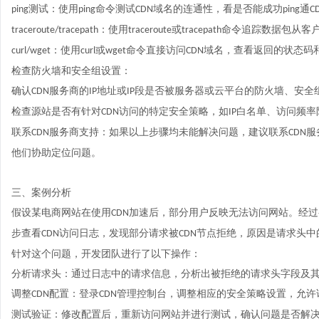
测试：使用
命令测试
域名的连通性，看是否能成功
通
ping
ping
CDN
ping
C
：使用
或
命令追踪数据包从客
traceroute/tracepath
traceroute
tracepath
：使用
或
命令直接访问
域名，查看返回的状态码
curl/wget
curl
wget
CDN
检查防火墙和安全组设置：
确认
服务商的
地址或
段是否被服务器或云平台的防火墙、安全
CDN
IP
IP
检查源站是否有针对
访问的特定安全策略，如
白名单、访问频率
CDN
IP
联系
服务商支持：如果以上步骤均未能解决问题，建议联系
服
CDN
CDN
他们协助定位问题。
三、案例分析
假设某电商网站在使用
加速
后，部分用户反映无法访问网站。经过
CDN
步查看
访问日志，发现部分请求被
节点拒绝，原因是请求头中
CDN
CDN
针对这个问题，开发团队进行了以下操作：
分析请求头：通过日志中的请求信息，分析出被拒绝的请求头字段及
调整
配置：登录
管理控制台，调整相应的安全策略设置，允许
CDN
CDN
测试验证：修改配置后，重新访问网站并进行测试，确认问题是否解